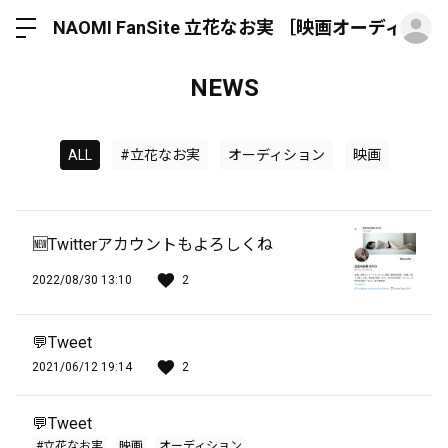
ロ
NAOMI FanSite 立花なお実 ［映画オーディ
NEWS
ALL
#立花なお実
オーディション
映画
🆕Twitterアカウントもよろしくね
2022/08/30 13:10
2
💬Tweet
2021/06/12 19:14
2
💬Tweet
#立花なお実
映画
オーディション